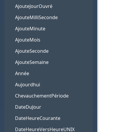
AjouteJourOuvré
AjouteMilliSeconde
AjouteMinute
AjouteMois
AjouteSeconde
AjouteSemaine
Année
Aujourdhui
ChevauchementPériode
DateDuJour
DateHeureCourante
DateHeureVersHeureUNIX