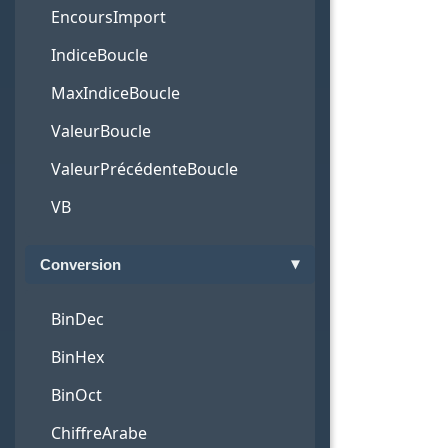
EncoursImport
IndiceBoucle
MaxIndiceBoucle
ValeurBoucle
ValeurPrécédenteBoucle
VB
Conversion
BinDec
BinHex
BinOct
ChiffreArabe