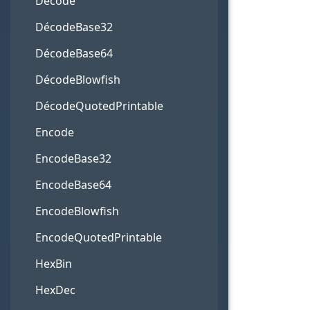
Décode
DécodeBase32
DécodeBase64
DécodeBlowfish
DécodeQuotedPrintable
Encode
EncodeBase32
EncodeBase64
EncodeBlowfish
EncodeQuotedPrintable
HexBin
HexDec