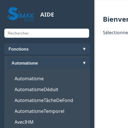
AIDE
Bienve
Sélectionne
Fonctions
Automatisme
Automatisme
AutomatismeDéduit
AutomatismeTâcheDeFond
AutomatismeTemporel
AvecIHM