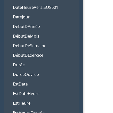
DateHeureVersISO8601
DateJour
DébutDAnnée
DébutDeMois
DébutDeSemaine
DébutDExercice
Durée
DuréeOuvrée
EstDate
EstDateHeure
EstHeure
EstHeureOuvrée