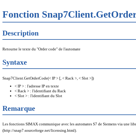
Fonction Snap7Client.GetOrd
Description
Retourne le texte du "Order code" de l'automate
Syntaxe
Snap7Client.GetOrderCode(< IP > [, < Rack >, < Slot >])
< IP > : l'adresse IP en texte
< Rack > : l'identifiant du Rack
< Slot > : l'identifiant du Slot
Remarque
Les fonctions SIMAX communique avec les automates S7 de Siemens via une librairi
(http://snap7.sourceforge.net/licensing.html).