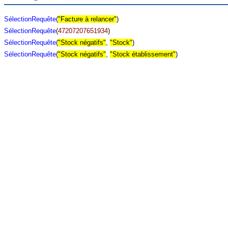
SélectionRequête
(
"Facture à relancer"
)
SélectionRequête
(
47207207651934
)
SélectionRequête
(
"Stock négatifs"
,
"Stock"
)
SélectionRequête
(
"Stock négatifs"
,
"Stock établissement"
)