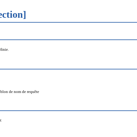
ection]
finie.
oublon de nom de requête
r.