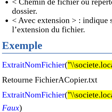
< Chemin de fichier ou répert
dossier.
< Avec extension > : indique s
l’extension du fichier.
Exemple
ExtraitNomFichier
(
"\\societe.lo
Retourne
FichierACopier.txt
ExtraitNomFichier
(
"\\societe.lo
Faux
)