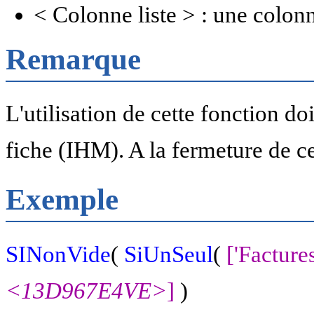
< Colonne liste > : une colonn
Remarque
L'utilisation de cette fonction do
fiche (IHM). A la fermeture de cel
Exemple
SINonVide
(
SiUnSeul
(
['Factures
<13D967E4VE>
]
)