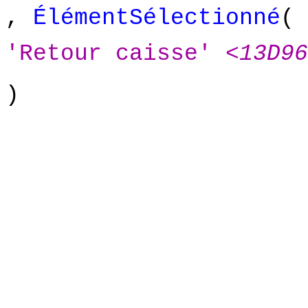
,
ÉlémentSélectionné
(
'Retour caisse'
<13D96
)