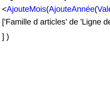
<
AjouteMois
(
AjouteAnnée
(
Val
['Famille d articles' de 'Ligne d
] )