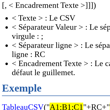
[, < Encadrement Texte >]]])
< Texte > : Le CSV
< Séparateur Valeur > : Le sép
virgule : ;
< Séparateur ligne > : Le sépar
ligne : RC
< Encadrement Texte > : Le ca
défaut le guillemet.
Exemple
TableauCSV
("
A1;B1;C1
"+RC+"