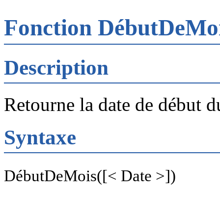
Fonction DébutDeMo
Description
Retourne la date de début d
Syntaxe
DébutDeMois([< Date >])