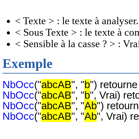
< Texte > : le texte à analyser.
< Sous Texte > : le texte à co
< Sensible à la casse ? > : Vra
Exemple
NbOcc
("
abcAB
", "
b
") retourne
NbOcc
("
abcAB
", "
b
", Vrai) re
NbOcc
("
abcAB
", "
Ab
") retour
NbOcc
("
abcAB
", "
Ab
", Vrai) r