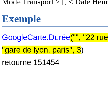
Mode Transport > [, < Date Heur
Exemple
GoogleCarte.Durée
("", "22 ru
"gare de lyon, paris", 3
)
retourne 151454