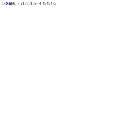
LOG
(86, 2.7182818)= 4.4543473