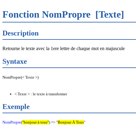
Fonction NomPropre
[Texte]
Description
Retourne le texte avec la 1ere lettre de chaque mot en majuscule
Syntaxe
NomPropre(< Texte >)
< Texte > : le texte à transformer
Exemple
NomPropre
(
"bonjour à tous"
) => "
Bonjour À Tous
"