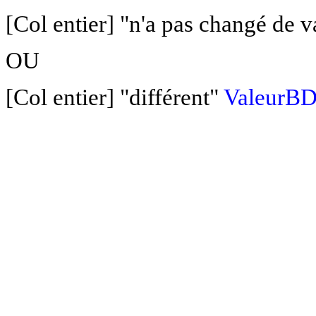
[Col entier] "n'a pas changé de v
OU
[Col entier] "différent"
ValeurB