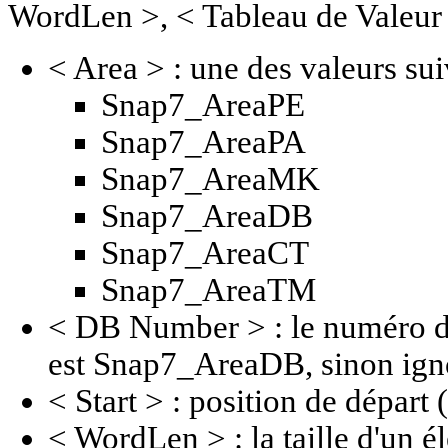
WordLen >, < Tableau de Valeur >
< Area > : une des valeurs sui
Snap7_AreaPE
Snap7_AreaPA
Snap7_AreaMK
Snap7_AreaDB
Snap7_AreaCT
Snap7_AreaTM
< DB Number > : le numéro de
est Snap7_AreaDB, sinon ign
< Start > : position de départ (
< WordLen > : la taille d'un é