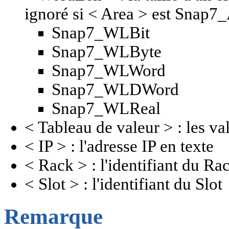
ignoré si < Area > est Sna
Snap7_WLBit
Snap7_WLByte
Snap7_WLWord
Snap7_WLDWord
Snap7_WLReal
< Tableau de valeur > : les val
< IP > : l'adresse IP en texte
< Rack > : l'identifiant du Ra
< Slot > : l'identifiant du Slot
Remarque