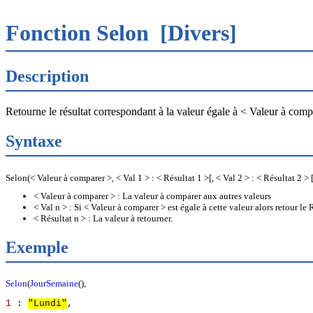
Fonction Selon
[Divers]
Description
Retourne le résultat correspondant à la valeur égale à < Valeur à comp
Syntaxe
Selon(< Valeur à comparer >, < Val 1 > : < Résultat 1 >[, < Val 2 > : < Résultat 2 > [,
< Valeur à comparer > : La valeur à comparer aux autres valeurs
< Val n > : Si < Valeur à comparer > est égale à cette valeur alors retour le
< Résultat n > : La valeur à retourner.
Exemple
Selon
(
JourSemaine
(),
1
:
"Lundi"
,