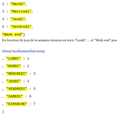
2
:
"Mardi"
,
3
:
"Mercredi"
,
4
:
"Jeudi"
,
5
:
"Vendredi"
,
"Week end"
)
En fonction du jour de la semaine retourne en texte "Lundi", ... et "Week end" po
Selon
(
JourSemaineEnLettre
()
,
"LUNDI"
:
1
,
"MARDI"
:
2
,
"MERCREDI"
:
3
,
"JEUDI"
:
4
,
"VENDREDI"
:
5
,
"SAMEDI"
:
6
,
"DIMANCHE"
:
7
)