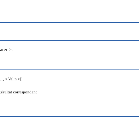
arer >.
.., < Val n >])
 Résultat correspondant