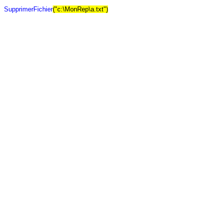
SupprimerFichier
("c:\MonRep\a.txt")