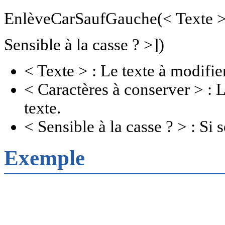
EnlèveCarSaufGauche(< Texte >, 
Sensible à la casse ? >])
< Texte > : Le texte à modifie
< Caractères à conserver > : 
texte.
< Sensible à la casse ? >
: Si s
Exemple