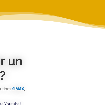
r un
?
lutions
SIMAX
,
ge Youtube !