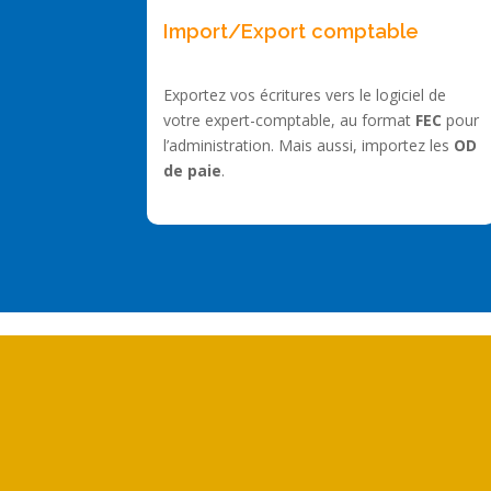
Import/Export comptable
Exportez vos écritures vers le logiciel de
votre expert-comptable, au format
FEC
pour
l’administration. Mais aussi, importez les
OD
de paie
.