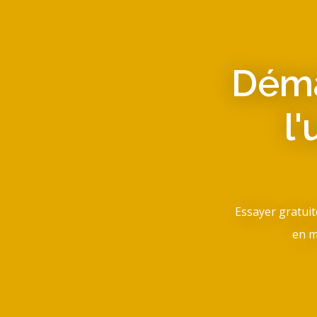
Déma
l
Essayer gratui
en m