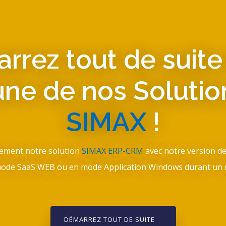
rrez tout de suite
'une de nos Solutio
SIMAX
!
tement notre solution
SIMAX ERP-CRM
avec notre version d
ode SaaS WEB ou en mode Application Windows durant un 
DÉMARREZ TOUT DE SUITE