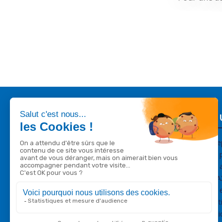
Liens 
Entre
Nos p
Nos a
SIMA
NOUT SAS
Nos 
22 Rue Romani
Menti
34170 Castelnau-le-Lez
Polit