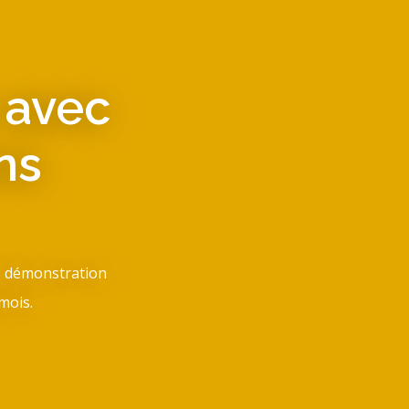
 avec
ns
e démonstration
mois.