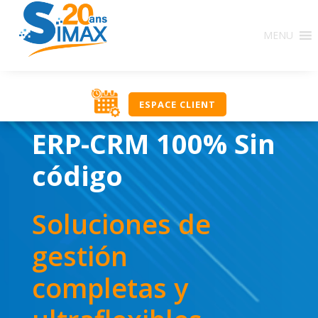
MENU
ESPACE CLIENT
ERP-CRM 100% Sin
código
Soluciones de
gestión
completas y