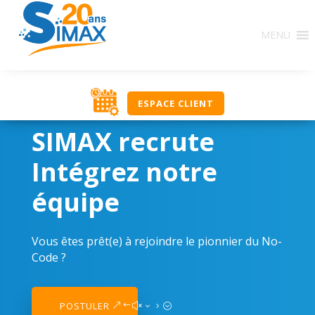
MENU
ESPACE CLIENT
SIMAX recrute
Intégrez notre
équipe
Vous êtes prêt(e) à rejoindre le pionnier du No-
Code ?
POSTULER