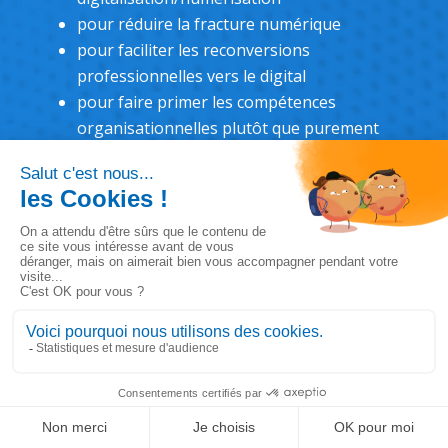
pour réduire la fracture numérique
pour faciliter les reconversions
professionnelles vers le digital
pour faire primer les compétences
organisationnelles plutôt que purement
informatiques
pour accroître l’intérêt des femmes pour
des missions informatiques
DEMANDER UNE DÉMO
LinkedIn
Solution de gestion ultra-personnalisable
Ignorer