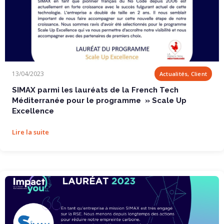
SIMAX parmi les lauréats de la French Tech Méditerranée pour le
13/04/2023
Actualités, Client
programme » Scale Up Excellence
SIMAX parmi les lauréats de la French Tech
Méditerranée pour le programme » Scale Up
Excellence
Lire la suite