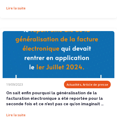
Lire la suite
On sait enfin pourquoi la généralisation de la facturation électronique a été
19/09/2023
Actualités, Article de presse
reportée pour la seconde fois et ce n’est pas ce qu’on imaginait …
On sait enfin pourquoi la généralisation de la
facturation électronique a été reportée pour la
seconde fois et ce n’est pas ce qu’on imaginait …
Lire la suite