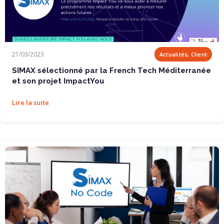
SIMAX sélectionné par la French Tech Méditerranée et son projet
21/03/2023
Actualités, Client
ImpactYou
SIMAX sélectionné par la French Tech Méditerranée
et son projet ImpactYou
Lire la suite