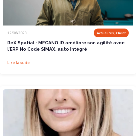
ReX Spatial : MECANO ID améliore son agilité avec l’ERP No Code SIMAX, auto
12/06/2023
Actualités, Client
intégré
ReX Spatial : MECANO ID améliore son agilité avec
l’ERP No Code SIMAX, auto intégré
Lire la suite