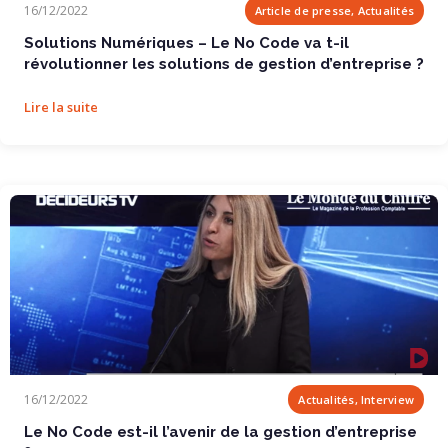
16/12/2022
Article de presse, Actualités
gestion d’entreprise ?
Solutions Numériques – Le No Code va t-il
révolutionner les solutions de gestion d’entreprise ?
Lire la suite
Le No Code est-il l’avenir de la gestion d’entreprise ?
16/12/2022
Actualités, Interview
Le No Code est-il l’avenir de la gestion d’entreprise