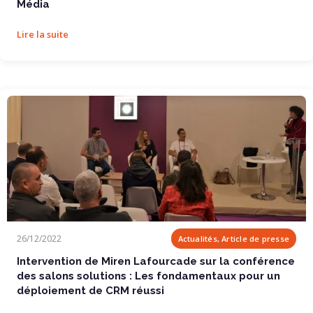
Média
Lire la suite
Intervention de Miren Lafourcade sur la conférence des salons solutions :
26/12/2022
Actualités, Article de presse
Les fondamentaux pour un déploiement de CRM réussi
Intervention de Miren Lafourcade sur la conférence
des salons solutions : Les fondamentaux pour un
déploiement de CRM réussi