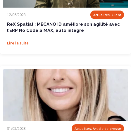
ReX Spatial : MECANO ID améliore son agilité...
12/06/2023
Actualités, Client
ReX Spatial : MECANO ID améliore son agilité avec
l’ERP No Code SIMAX, auto intégré
Lire la suite
Comment le no code va bouleverser la...
31/05/2023
Actualités, Article de presse