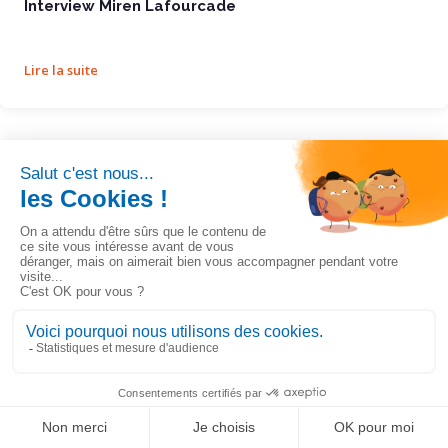
Interview Miren Lafourcade
Lire la suite
Simax Strater, un ERP-CRM no code et Saas
26/12/2022
Actualités, Article de presse
Simax Strater, un ERP-CRM no code et Saas
LinkedIn
Solution de gestion ultra-personnalisable
Ignorer