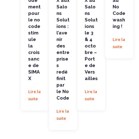
oue
X aux
X au
au
la...
ment
Salo
Salo
No
pour
ns
ns
Code
le no
Solut
Solut
wash
code
ions :
ions
ing !
stim
l’ave
le 3
ule
nir
& 4
Lire la
la
des
octo
suite
crois
entre
bre –
sanc
prise
Port
e de
s
e de
SIMA
redé
Vers
X
finit
ailles
par
Lire la
le No
Lire la
Code
suite
suite
Lire la
suite