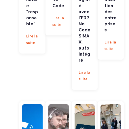
e
Code
é
tion
“resp
avec
des
onsa
Lire la
l’ERP
entre
ble”
No
prise
suite
Code
s
Lire la
SIMA
X,
Lire la
suite
auto
suite
intég
ré
Lire la
suite