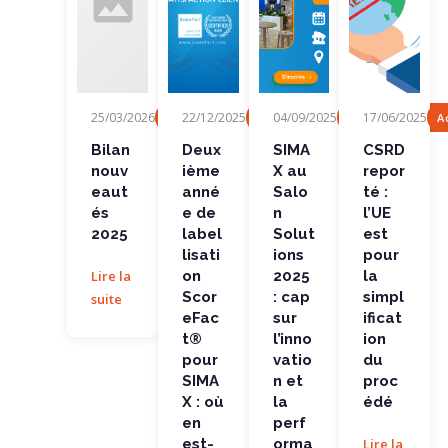
Bilan
Deuxièm
SIMAX au
CSRD
25/03/2026
22/12/2025
04/09/2025
17/06/2025
Fonctionnalité
Actualités, Evénement
Actualités, Evén
A
nouveaut
e année
Salon
reporté :
és 2025
de
Solutions
l’UE est
labellisati
2025 : cap
pour la
Bilan
Deux
SIMA
CSRD
on
sur...
simplificat
nouv
ième
X au
repor
ScoreFact
ion...
®...
eaut
anné
Salo
té :
és
e de
n
l’UE
2025
label
Solut
est
lisati
ions
pour
Lire la
on
2025
la
Scor
: cap
simpl
suite
eFac
sur
ificat
t®
l’inno
ion
pour
vatio
du
SIMA
n et
proc
X : où
la
édé
en
perf
est-
orma
Lire la