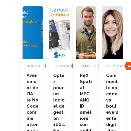
Avèneme
Optez
ReX
Comment
07/07/2023
22/06/2023
12/06/2023
31/05/2023
Actualités, Article de presse
Actualités, Article de presse
Actualités, Client
A
nt de l’IA :
pour un
Spatial :
le no
le No
logiciel
MECANO
code va
Code
de
ID
boulevers
Avèn
Opte
ReX
Com
comme...
gestion
améliore
er la...
eme
z
Spati
ment
100% No
son
Code
agilité...
nt de
pour
al :
le no
l’IA :
un
MEC
code
le No
logici
ANO
va
Code
el de
ID
boul
com
gesti
amél
evers
me
on
iore
er la
alter
100%
son
digit
nativ
No
agilit
alisa