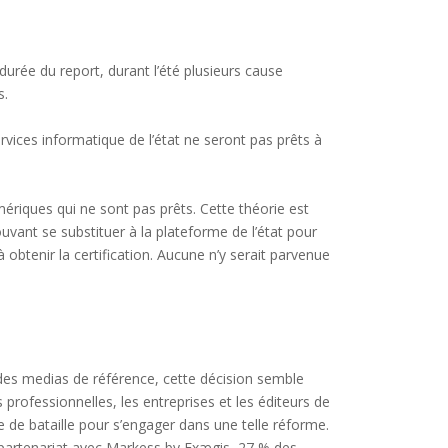
urée du report, durant l’été plusieurs cause
s.
vices informatique de l’état ne seront pas prêts à
ériques qui ne sont pas prêts. Cette théorie est
uvant se substituer à la plateforme de l’état pour
 obtenir la certification. Aucune n’y serait parvenue
es medias de référence, cette décision semble
s professionnelles, les entreprises et les éditeurs de
dre de bataille pour s’engager dans une telle réforme.
 partenariat avec Markess by Exægis, 27 % des