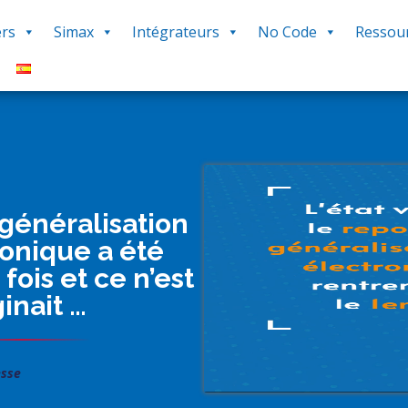
rs
Simax
Intégrateurs
No Code
Ressou
 généralisation
ronique a été
ois et ce n’est
inait …
esse