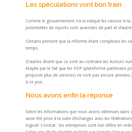
Les spéculations vont bon train
Comme le gouvernement n’a ni indiqué les raisons ni la d
potentielles de reports sont avancées de part et d’autre
Certains pensent que la réforme étant complexes les ser
temps.
D’autres disent que ce sont au contraire les Acteurs num
étayée par le fait que les PDP (plateforme partenaire po
proposer plus de services) ne sont pas encore arrivées à
à ce jour.
Nous avons enfin la réponse
Selon les informations que nous avons obtenues dans d
avoir été prise à la suite d’échanges avec les fédération
logiciel. Constat : les entreprises sont loin d’être en or
Selon une étude récente réalisée par Generix Group en