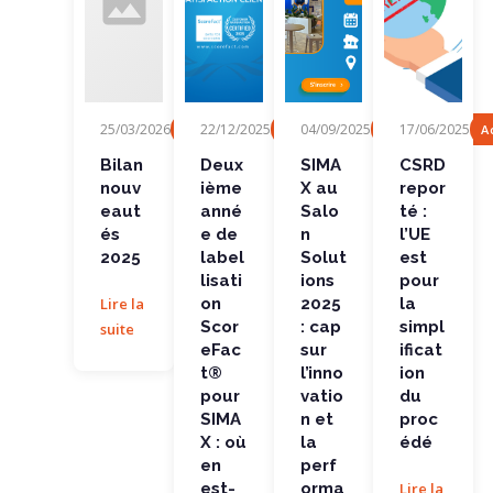
Bilan
Deuxièm
SIMAX au
CSRD
25/03/2026
22/12/2025
04/09/2025
17/06/2025
Fonctionnalité
Actualités, Evénement
Actualités, Evén
A
nouveaut
e année
Salon
reporté :
és 2025
de
Solutions
l’UE est
labellisati
2025 : cap
pour la
Bilan
Deux
SIMA
CSRD
on
sur...
simplificat
nouv
ième
X au
repor
ScoreFact
ion...
®...
eaut
anné
Salo
té :
és
e de
n
l’UE
2025
label
Solut
est
lisati
ions
pour
Lire la
on
2025
la
Scor
: cap
simpl
suite
eFac
sur
ificat
t®
l’inno
ion
pour
vatio
du
SIMA
n et
proc
X : où
la
édé
en
perf
est-
orma
Lire la