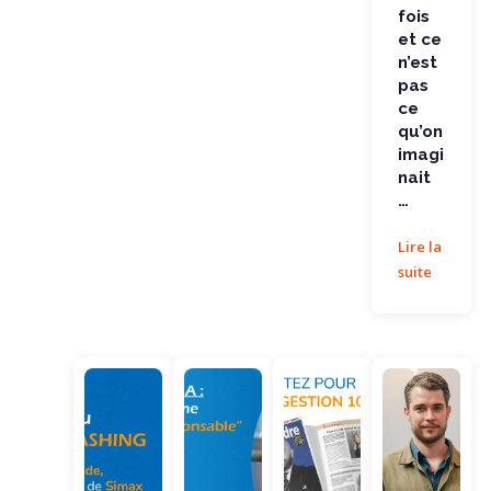
fois
et ce
n’est
pas
ce
qu’on
imagi
nait
…
Lire la
suite