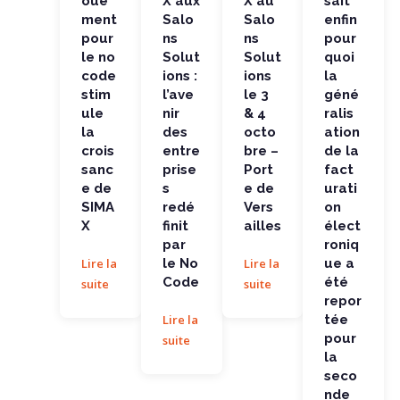
oue
X aux
X au
sait
la...
ation de
la...
ment
Salo
Salo
enfin
pour
ns
ns
pour
le no
Solut
Solut
quoi
code
ions :
ions
la
stim
l’ave
le 3
géné
ule
nir
& 4
ralis
la
des
octo
ation
crois
entre
bre –
de la
sanc
prise
Port
fact
e de
s
e de
urati
SIMA
redé
Vers
on
X
finit
ailles
élect
par
roniq
Lire la
le No
Lire la
ue a
Code
été
suite
suite
repor
Lire la
tée
pour
suite
la
seco
nde