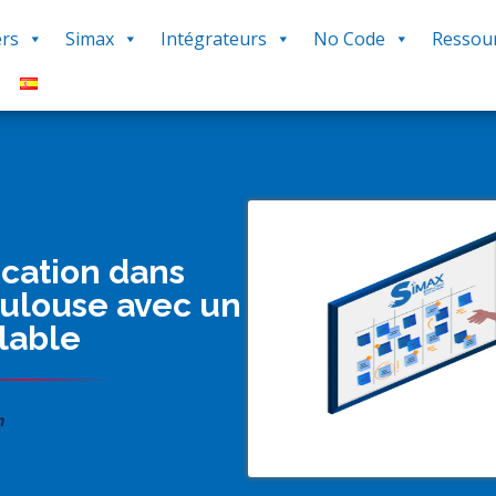
rs
Simax
Intégrateurs
No Code
Ressou
ication dans
oulouse avec un
lable
n