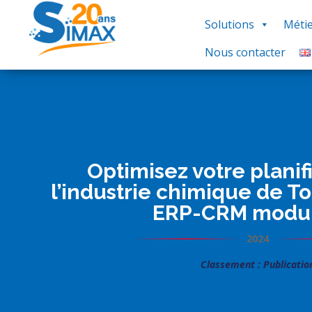
Solutions
Métie
Nous contacter
Optimisez votre planif
l’industrie chimique de T
ERP-CRM modu
2024
Classement : Publicatio