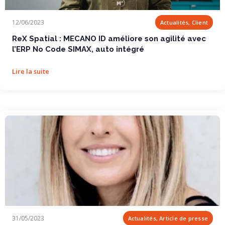
ReX Spatial : MECANO ID améliore son agilité...
12/06/2023
Actualités, Client
ReX Spatial : MECANO ID améliore son agilité avec
l’ERP No Code SIMAX, auto intégré
Lire la suite
Comment le no code va bouleverser la...
31/05/2023
Actualités, Article de presse