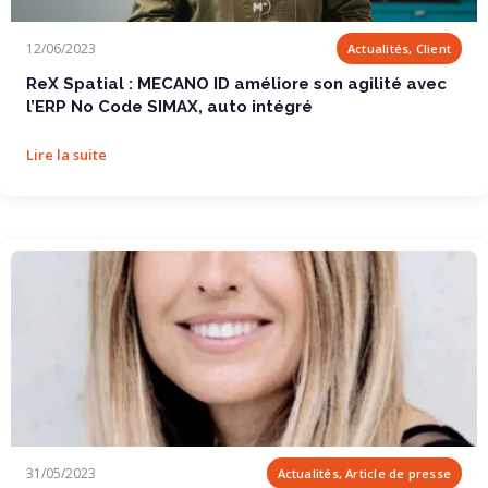
ReX Spatial : MECANO ID améliore son agilité...
12/06/2023
Actualités, Client
ReX Spatial : MECANO ID améliore son agilité avec
l’ERP No Code SIMAX, auto intégré
Lire la suite
Comment le no code va bouleverser la...
31/05/2023
Actualités, Article de presse