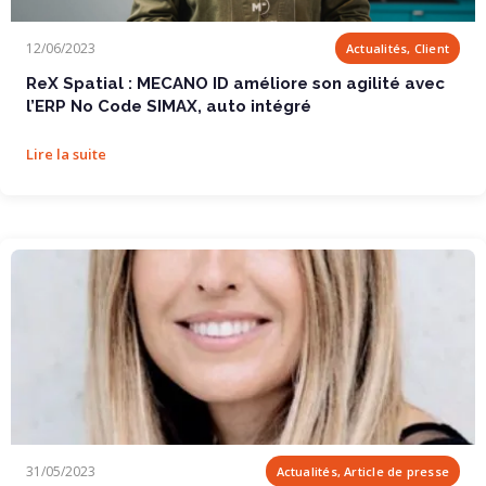
ReX Spatial : MECANO ID améliore son agilité...
12/06/2023
Actualités, Client
ReX Spatial : MECANO ID améliore son agilité avec
l’ERP No Code SIMAX, auto intégré
Lire la suite
Comment le no code va bouleverser la...
31/05/2023
Actualités, Article de presse