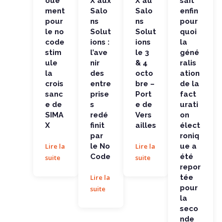
oue
X aux
X au
sait
la...
ation de
la...
ment
Salo
Salo
enfin
pour
ns
ns
pour
le no
Solut
Solut
quoi
code
ions :
ions
la
stim
l’ave
le 3
géné
ule
nir
& 4
ralis
la
des
octo
ation
crois
entre
bre –
de la
sanc
prise
Port
fact
e de
s
e de
urati
SIMA
redé
Vers
on
X
finit
ailles
élect
par
roniq
Lire la
le No
Lire la
ue a
Code
été
suite
suite
repor
Lire la
tée
pour
suite
la
seco
nde