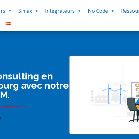
rs
Simax
Intégrateurs
No Code
Ressou
onsulting en
ourg avec notre
RM.
n