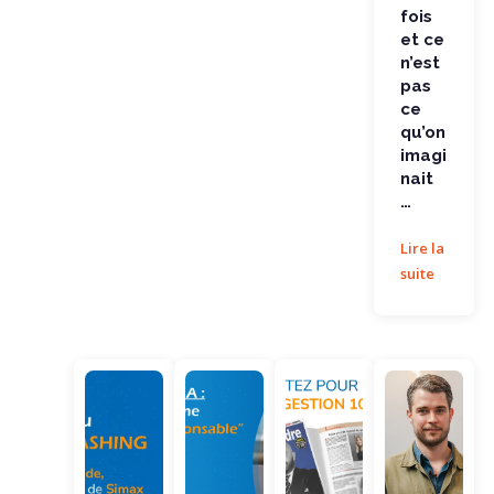
fois
et ce
n’est
pas
ce
qu’on
imagi
nait
…
Lire la
suite