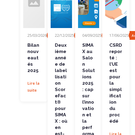
Bilan
Deuxièm
SIMAX au
CSRD
25/03/2026
22/12/2025
04/09/2025
17/06/2025
Fonctionnalité
Actualités, Evénement
Actualités, Evén
A
nouveaut
e année
Salon
reporté :
és 2025
de
Solutions
l’UE est
labellisati
2025 : cap
pour la
Bilan
Deux
SIMA
CSRD
on
sur...
simplificat
nouv
ième
X au
repor
ScoreFact
ion...
®...
eaut
anné
Salo
té :
és
e de
n
l’UE
2025
label
Solut
est
lisati
ions
pour
Lire la
on
2025
la
Scor
: cap
simpl
suite
eFac
sur
ificat
t®
l’inno
ion
pour
vatio
du
SIMA
n et
proc
X : où
la
édé
en
perf
est-
orma
Lire la