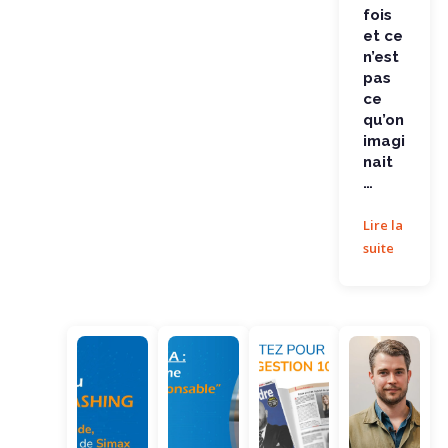
fois
et ce
n’est
pas
ce
qu’on
imagi
nait
…
Lire la
suite