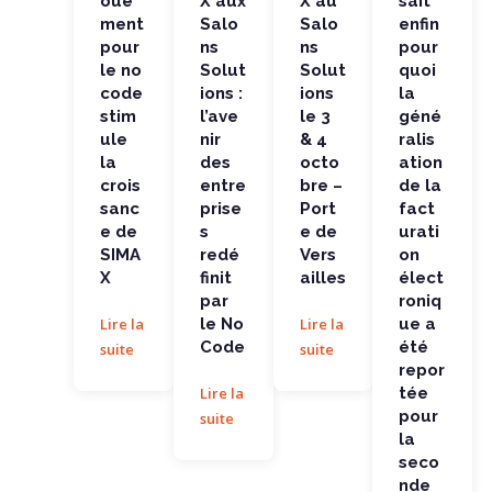
oue
X aux
X au
sait
la...
ation de
la...
ment
Salo
Salo
enfin
pour
ns
ns
pour
le no
Solut
Solut
quoi
code
ions :
ions
la
stim
l’ave
le 3
géné
ule
nir
& 4
ralis
la
des
octo
ation
crois
entre
bre –
de la
sanc
prise
Port
fact
e de
s
e de
urati
SIMA
redé
Vers
on
X
finit
ailles
élect
par
roniq
Lire la
le No
Lire la
ue a
Code
été
suite
suite
repor
Lire la
tée
pour
suite
la
seco
nde