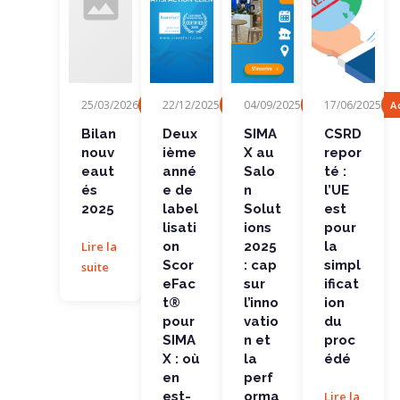
Bilan
Deuxièm
SIMAX au
CSRD
25/03/2026
22/12/2025
04/09/2025
17/06/2025
Fonctionnalité
Actualités, Evénement
Actualités, Evén
A
nouveaut
e année
Salon
reporté :
és 2025
de
Solutions
l’UE est
labellisati
2025 : cap
pour la
Bilan
Deux
SIMA
CSRD
on
sur...
simplificat
nouv
ième
X au
repor
ScoreFact
ion...
®...
eaut
anné
Salo
té :
és
e de
n
l’UE
2025
label
Solut
est
lisati
ions
pour
Lire la
on
2025
la
Scor
: cap
simpl
suite
eFac
sur
ificat
t®
l’inno
ion
pour
vatio
du
SIMA
n et
proc
X : où
la
édé
en
perf
est-
orma
Lire la