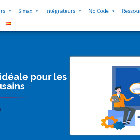
rs
Simax
Intégrateurs
No Code
Ressou
 idéale pour les
usains
n