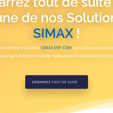
rrez tout de suite
'une de nos Solutio
SIMAX
!
tement notre solution
SIMAX ERP-CRM
avec notre version d
ode SaaS WEB ou en mode Application Windows durant un 
DÉMARREZ TOUT DE SUITE