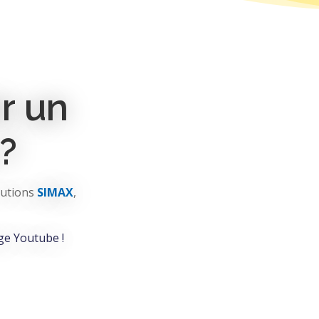
r un
?
lutions
SIMAX
,
ge Youtube !