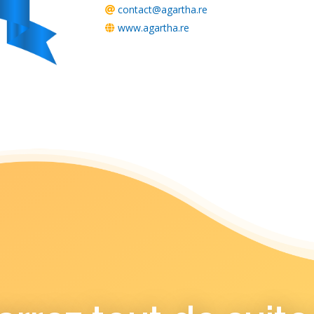
contact@agartha.re
www.agartha.re