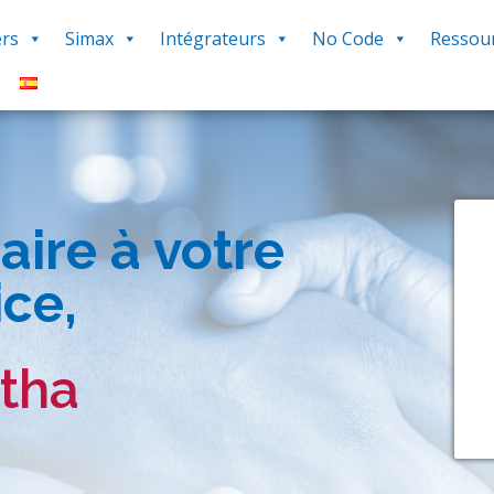
rs
Simax
Intégrateurs
No Code
Ressou
aire à votre
ice,
tha