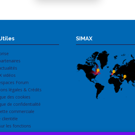
Utiles
SIMAX
prise
artenaires
ctualités
X vidéos
espaces Forum
ons légales & Crédits
ique des cookies
ique de confidentialité
ette commerciale
 clientèle
sur les fonctions