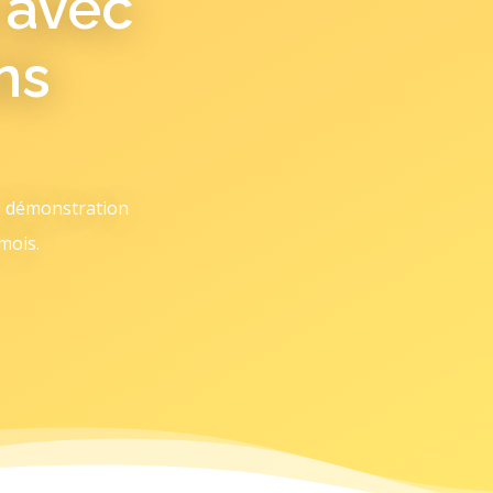
 avec
ns
e démonstration
mois.