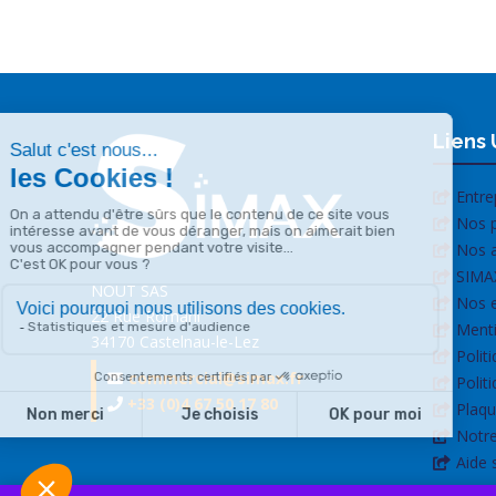
Liens 
Entre
Nos p
Nos a
SIMA
NOUT SAS
Nos 
22 Rue Romani
Menti
34170 Castelnau-le-Lez
Polit
commercial@simax.fr
Polit
+33 (0)4 67 50 17 80
Plaqu
Notre
Aide 