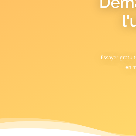
Déma
l
Essayer gratui
en m