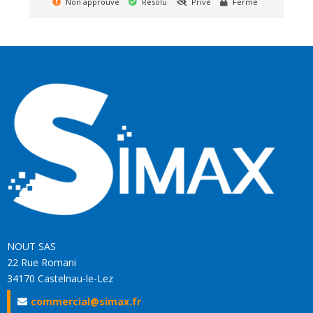
Non approuvé
Résolu
Privé
Fermé
NOUT SAS
22 Rue Romani
34170 Castelnau-le-Lez
commercial@simax.fr