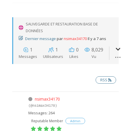
SAUVEGARDE ET RESTAURATION BASE DE
DONNÉES
Dernier message
par
nsimax34170
Il y a 7 ans
1
1
0
8,029
Messages
Utilisateurs
Likes
Vu
RSS
nsimax34170
(@nsimax34170)
Messages: 264
Reputable Member
Admin