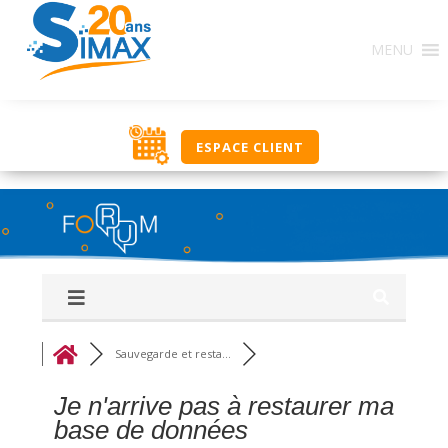
Base de Connaissances : Ce regroupement de forums
MENU
constitue une source d’informations en rapport avec
l’utilisation des solutions SIMAX. Ici, classés par
thématique, nous vous proposons un ensemble de
réponses, procédures, savoir-faire pour vous aider
dans votre utilisation journalière. Si vous ne trouvez
ESPACE CLIENT
pas une réponse à votre recherche, utilisez le groupe
‘Q&R Procédure et Dépannage’ pour poser votre
question. Bonne découverte, l’équipe NOUT.
Sauvegarde et resta...
Je n'arrive pas à restaurer ma
base de données