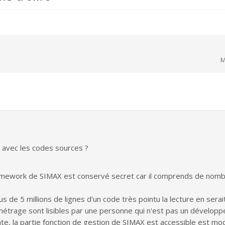
M
é avec les codes sources ?
mework de SIMAX est conservé secret car il comprends de nombr
de 5 millions de lignes d'un code très pointu la lecture en serait d
étrage sont lisibles par une personne qui n'est pas un développe
ante, la partie fonction de gestion de SIMAX est accessible est mo