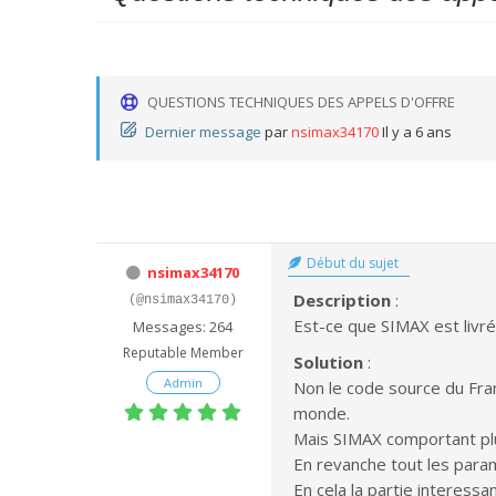
QUESTIONS TECHNIQUES DES APPELS D'OFFRE
Dernier message
par
nsimax34170
Il y a 6 ans
Début du sujet
nsimax34170
Description
:
(@nsimax34170)
Est-ce que SIMAX est livr
Messages: 264
Reputable Member
Solution
:
Admin
Non le code source du Fra
monde.
Mais SIMAX comportant plus 
En revanche tout les param
En cela la partie interess