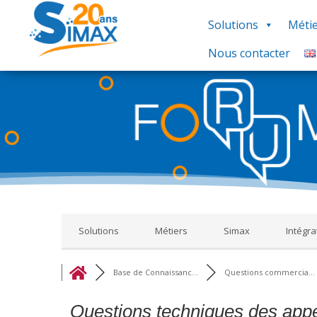
Solutions
Métie
Nous contacter
Base de Connaissances : Ce regroupement de foru
thématique, nous vous proposons un ensemble de 
réponse à votre recherche, utilisez le groupe 
Solutions
Métiers
Simax
Intégra
Base de Connaissanc...
Questions commercia...
Questions techniques des appel