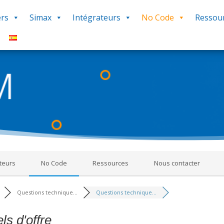
rs
Simax
Intégrateurs
No Code
Ressou
Le Forum
ms constitue une source d’informations en rapport avec l’utilisation 
réponses, procédures, savoir-faire pour vous aider dans votre utilis
‘Q&R Procédure et Dépannage’ pour poser votre question. Bonne décou
teurs
No Code
Ressources
Nous contacter
Questions technique...
Questions technique...
s d'offre