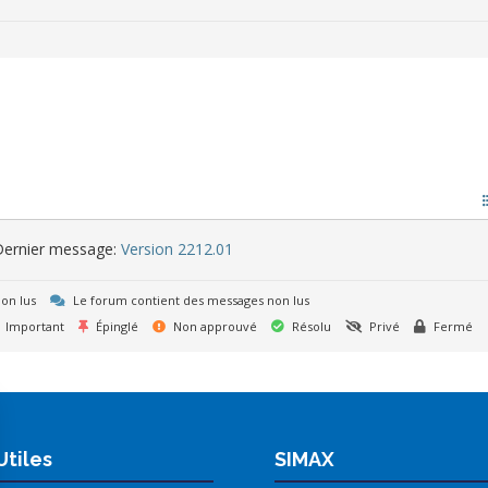
ernier message:
Version 2212.01
on lus
Le forum contient des messages non lus
Important
Épinglé
Non approuvé
Résolu
Privé
Fermé
Utiles
SIMAX