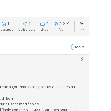
1
1
0
8,219
essages
Utilisateurs
Likes
Vu
RSS
eux algorithmes très pointus et uniques au
ifficile.
ur et sont modifiables.
difiable comme si SIMAX était open source, la