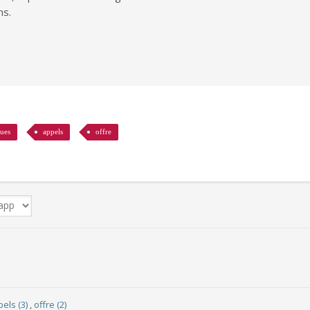
ns.
ques
appels
offre
els (3)
,
offre (2)