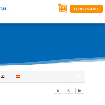
rces
ESPACE CLIENT
des solutions SIMAX. Ici, classés par
ation journalière. Si vous ne trouvez pas une
verte, l’équipe NOUT.