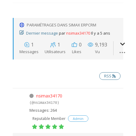
PARAMÉTRAGES DANS SIMAX ERPCRM
Dernier message
par
nsimax34170
Il y a 5 ans
1
1
0
9,193
Messages
Utilisateurs
Likes
Vu
RSS
nsimax34170
(@nsimax34170)
Messages: 264
Reputable Member
Admin