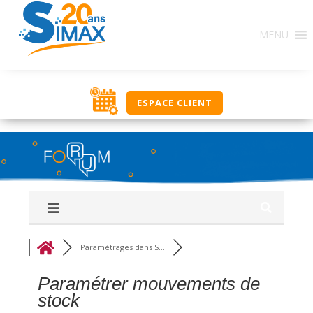
Base de Connaissances : Ce regroupement de forums
MENU
constitue une source d’informations en rapport avec
l’utilisation des solutions SIMAX. Ici, classés par
thématique, nous vous proposons un ensemble de
réponses, procédures, savoir-faire pour vous aider
dans votre utilisation journalière. Si vous ne trouvez
ESPACE CLIENT
pas une réponse à votre recherche, utilisez le groupe
‘Q&R Procédure et Dépannage’ pour poser votre
question. Bonne découverte, l’équipe NOUT.
Paramétrages dans S...
Paramétrer mouvements de
stock