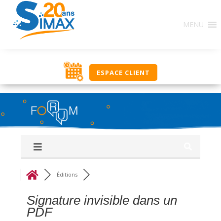
Base de Connaissances : Ce regroupement de forums
MENU
constitue une source d’informations en rapport avec
l’utilisation des solutions SIMAX. Ici, classés par
thématique, nous vous proposons un ensemble de
réponses, procédures, savoir-faire pour vous aider
dans votre utilisation journalière. Si vous ne trouvez
ESPACE CLIENT
pas une réponse à votre recherche, utilisez le groupe
‘Q&R Procédure et Dépannage’ pour poser votre
question. Bonne découverte, l’équipe NOUT.
Éditions
Signature invisible dans un
PDF