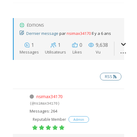
ÉDITIONS
Dernier message
par
nsimax34170
Il y a 6 ans
1
1
0
9,638
Messages
Utilisateurs
Likes
Vu
RSS
nsimax34170
(@nsimax34170)
Messages: 264
Reputable Member
Admin