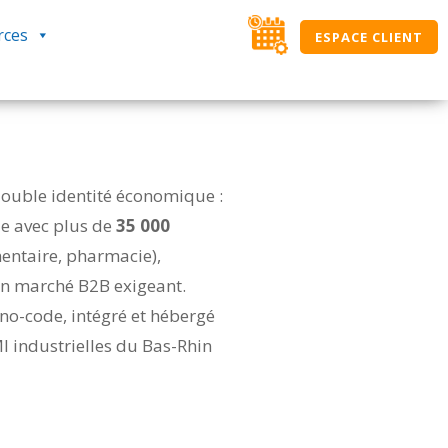
rces
ESPACE CLIENT
 double identité économique :
ue avec plus de
35 000
entaire, pharmacie),
 un marché B2B exigeant.
no-code, intégré et hébergé
I industrielles du Bas-Rhin