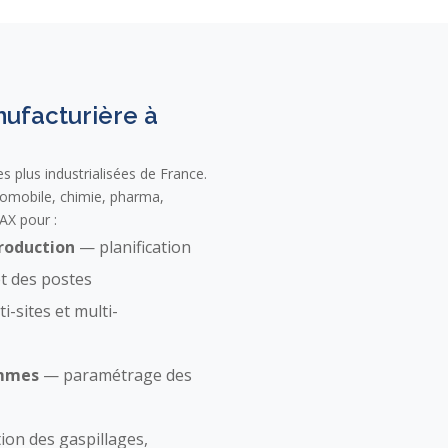
nufacturière à
es plus industrialisées de France.
omobile, chimie, pharma,
AX pour :
roduction
— planification
et des postes
i-sites et multi-
ammes
— paramétrage des
on des gaspillages,