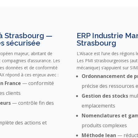
à Strasbourg —
ERP Industrie Ma
s sécurisée
Strasbourg
ropéen majeur, abritant de
L’Alsace est l’une des régions l
 compagnies d’assurance. Les
Les PMI strasbourgeoises (aut
des données et de conformité
mécanique) s’appuient sur SIM
AX répond à ces enjeux avec :
Ordonnancement de p
n France
— conformité
précise des ressources 
s clients
Gestion des stocks
mult
teurs
— contrôle fin des
emplacements
Nomenclatures et g
mplète des actions et
produits complexes
Méthode lean
— réducti