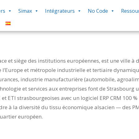
rs
Simax
Intégrateurs
No Code
Ressou
ace et siège des institutions européennes, est une ville à
l’Europe et métropole industrielle et tertiaire dynamiq
urances, industrie manufacturière (automobile, agroalim
chnologie et services aux entreprises font de Strasbourg
t ETI strasbourgeoises avec un logiciel ERP CRM 100 % 
re à la diversité du tissu économique alsacien — des PM
quartier européen.