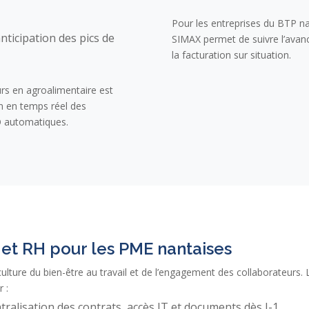
Pour les entreprises du BTP na
ticipation des pics de
SIMAX permet de suivre l’avanc
la facturation sur situation.
urs en agroalimentaire est
n en temps réel des
O automatiques.
l et RH pour les PME nantaises
culture du bien-être au travail et de l’engagement des collaborateurs
 :
ralisation des contrats, accès IT et documents dès J-1