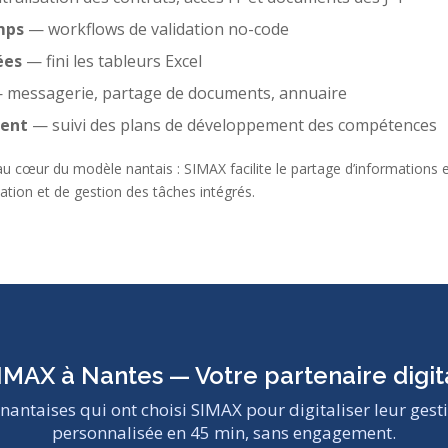
mps
— workflows de validation no-code
ées
— fini les tableurs Excel
messagerie, partage de documents, annuaire
ment
— suivi des plans de développement des compétences
au cœur du modèle nantais : SIMAX facilite le partage d’informations e
ion et de gestion des tâches intégrés.
IMAX à Nantes — Votre partenaire digit
nantaises qui ont choisi SIMAX pour digitaliser leur ges
personnalisée en 45 min, sans engagement.