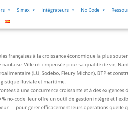
rs
Simax
Intégrateurs
No Code
Ressou
les françaises à la croissance économique la plus soute
 nantaise. Ville récompensée pour sa qualité de vie, Nant
groalimentaire (LU, Sodebo, Fleury Michon), BTP et constr
istique fluviale et maritime.
ontées à une concurrence croissante et à des exigences de
 % no-code, leur offre un outil de gestion intégré et flexi
r — pour gérer efficacement leurs opérations quelle que