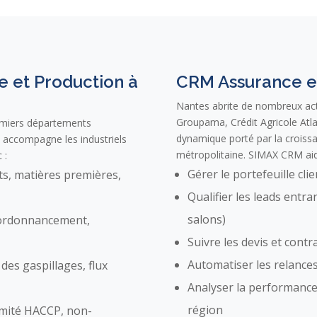
e et Production à
CRM Assurance e
Nantes abrite de nombreux act
Groupama, Crédit Agricole Atl
remiers départements
dynamique porté par la crois
 accompagne les industriels
métropolitaine. SIMAX CRM aide
 :
Gérer le portefeuille cli
s, matières premières,
Qualifier les leads entra
salons)
rdonnancement,
Suivre les devis et contr
Automatiser les relances
des gaspillages, flux
Analyser la performanc
région
mité HACCP, non-