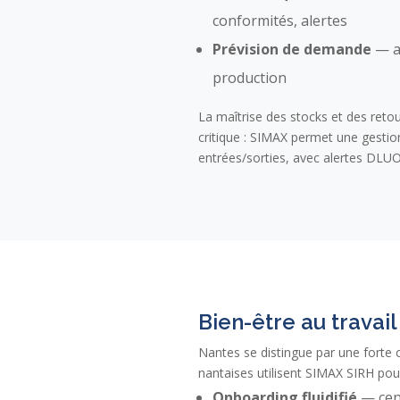
conformités, alertes
Prévision de demande
— an
production
La maîtrise des stocks et des reto
critique : SIMAX permet une gestio
entrées/sorties, avec alertes DLU
Bien-être au travai
Nantes se distingue par une forte 
nantaises utilisent SIMAX SIRH pour
Onboarding fluidifié
— cent