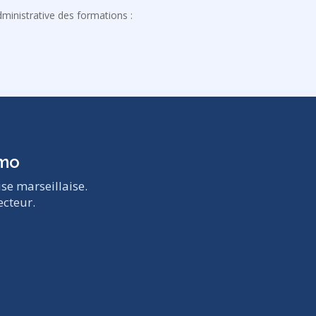
ministrative des formations :
émo
se marseillaise.
ecteur.