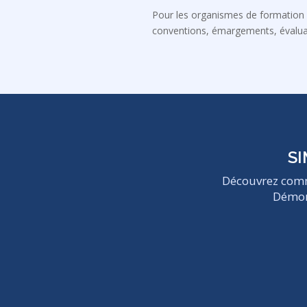
Pour les organismes de formation m
conventions, émargements, évalua
SI
Découvrez comme
Démons