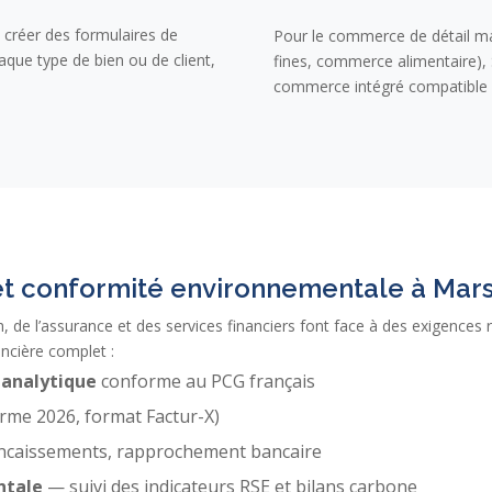
réer des formulaires de
Pour le commerce de détail mar
aque type de bien ou de client,
fines, commerce alimentaire)
commerce intégré compatible
 et conformité environnementale à Mars
ch, de l’assurance et des services financiers font face à des exigence
ncière complet :
 analytique
conforme au PCG français
rme 2026, format Factur-X)
caissements, rapprochement bancaire
ntale
— suivi des indicateurs RSE et bilans carbone