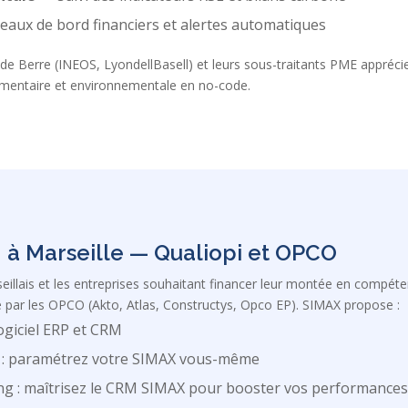
eaux de bord financiers et alertes automatiques
g de Berre (INEOS, LyondellBasell) et leurs sous-traitants PME appréci
lementaire et environnementale en no-code.
à Marseille — Qualiopi et OPCO
illais et les entreprises souhaitant financer leur montée en compéte
 par les OPCO (Akto, Atlas, Constructys, Opco EP). SIMAX propose :
ogiciel ERP et CRM
 : paramétrez votre SIMAX vous-même
ng : maîtrisez le CRM SIMAX pour booster vos performance