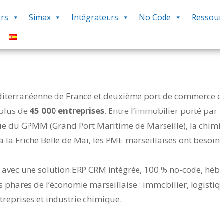
rs
Simax
Intégrateurs
No Code
Ressou
éditerranéenne de France et deuxième port de commerce e
plus de
45 000 entreprises
. Entre l’immobilier porté pa
ue du GPMM (Grand Port Maritime de Marseille), la chimie
à la Friche Belle de Mai, les PME marseillaises ont besoin 
 avec une solution ERP CRM intégrée, 100 % no-code, héb
s phares de l’économie marseillaise : immobilier, logisti
treprises et industrie chimique.