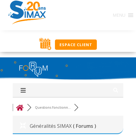
Base de Connaissances : Ce regroupement de forums
MENU
constitue une source d’informations en rapport avec
l’utilisation des solutions SIMAX. Ici, classés par
thématique, nous vous proposons un ensemble de
réponses, procédures, savoir-faire pour vous aider
dans votre utilisation journalière. Si vous ne trouvez
ESPACE CLIENT
pas une réponse à votre recherche, utilisez le groupe
‘Q&R Procédure et Dépannage’ pour poser votre
question. Bonne découverte, l’équipe NOUT.
Questions fonctionn...
Généralités SIMAX