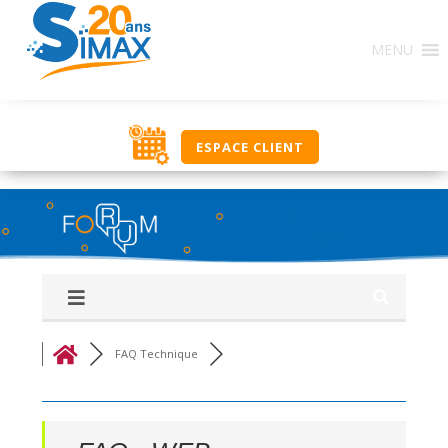
Base de Connaissances : Ce regroupement de forums
MENU
constitue une source d’informations en rapport avec
l’utilisation des solutions SIMAX. Ici, classés par
thématique, nous vous proposons un ensemble de
réponses, procédures, savoir-faire pour vous aider
dans votre utilisation journalière. Si vous ne trouvez
ESPACE CLIENT
pas une réponse à votre recherche, utilisez le groupe
‘Q&R Procédure et Dépannage’ pour poser votre
question. Bonne découverte, l’équipe NOUT.
FAQ Technique