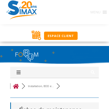
Base de Connaissances : Ce regroupement de forums
MENU
constitue une source d’informations en rapport avec
l’utilisation des solutions SIMAX. Ici, classés par
thématique, nous vous proposons un ensemble de
réponses, procédures, savoir-faire pour vous aider
dans votre utilisation journalière. Si vous ne trouvez
ESPACE CLIENT
pas une réponse à votre recherche, utilisez le groupe
‘Q&R Procédure et Dépannage’ pour poser votre
question. Bonne découverte, l’équipe NOUT.
Installation, BDD e...