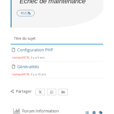
Échec de maintenance
RSS
Titre du sujet
Configuration PHP
nsimax34170
, Il y a 9 ans
Généralités
nsimax34170
, Il y a 10 ans
Partager:
Forum Information