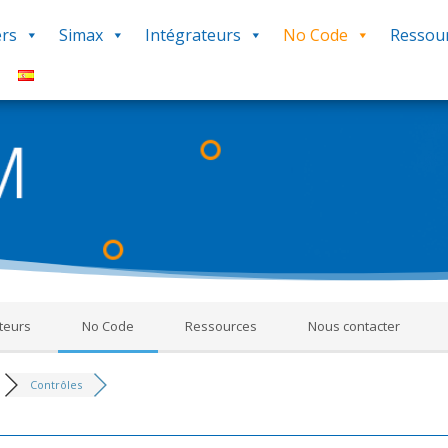
rs
Simax
Intégrateurs
No Code
Ressou
Le Forum
ms constitue une source d’informations en rapport avec l’utilisation 
réponses, procédures, savoir-faire pour vous aider dans votre utilis
‘Q&R Procédure et Dépannage’ pour poser votre question. Bonne décou
teurs
No Code
Ressources
Nous contacter
Contrôles