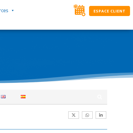
rces
ESPACE CLIENT
des solutions SIMAX. Ici, classés par
ation journalière. Si vous ne trouvez pas une
verte, l’équipe NOUT.