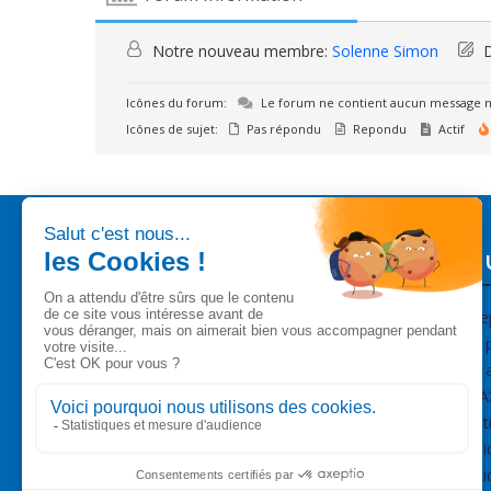
Notre nouveau membre:
Solenne Simon
D
Icônes du forum:
Le forum ne contient aucun message n
Icônes de sujet:
Pas répondu
Repondu
Actif
Liens 
Entre
Nos p
Nos a
SIMA
NOUT SAS
Menti
22 Rue Romani
Polit
34170 Castelnau-le-Lez
Polit