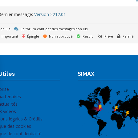
ernier message:
Version 2212.01
on lus
Le forum contient des messages non lus
Important
Épinglé
Non approuvé
Résolu
Privé
Fermé
Utiles
SIMAX
prise
artenaires
ctualités
X vidéos
ons légales & Crédits
ique des cookies
ique de confidentialité