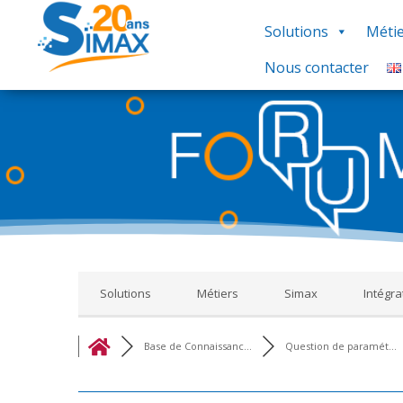
Solutions
Métie
Nous contacter
Base de Connaissances : Ce regroupement de foru
thématique, nous vous proposons un ensemble de 
réponse à votre recherche, utilisez le groupe 
Solutions
Métiers
Simax
Intégra
Base de Connaissanc...
Question de paramét...