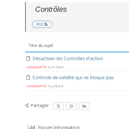
Contrôles
RSS
Titre du sujet
Désactiver les Contrôles d'action
nsimax34170
, Il y a 5 ans
Controle de validité qui ne bloque pas
nsimax34170
, Il y a 8 ans
Partager:
Forum Information