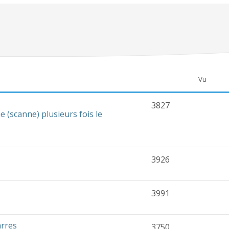
Vu
3827
(scanne) plusieurs fois le
3926
3991
arres
3750