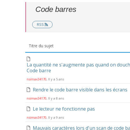
Code barres
RSS
Titre du sujet
La quantité ne s'augmente pas quand on douche 
Code barre
nsimax34170
, Il y a 5 ans
Rendre le code barre visible dans les écrans
nsimax34170
, Il y a 8 ans
Le lecteur ne fonctionne pas
nsimax34170
, Il y a 9 ans
Mauvais caractères lors d'un scan de code b