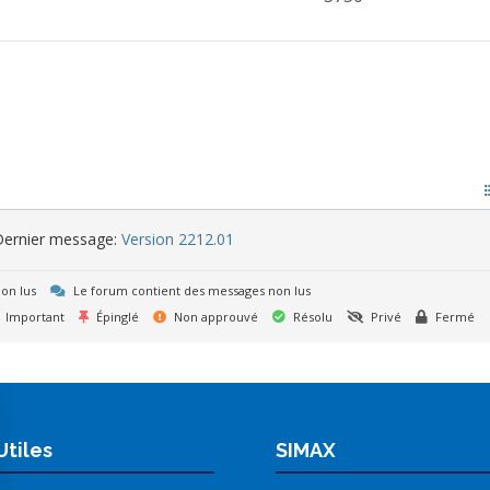
ernier message:
Version 2212.01
on lus
Le forum contient des messages non lus
Important
Épinglé
Non approuvé
Résolu
Privé
Fermé
Utiles
SIMAX