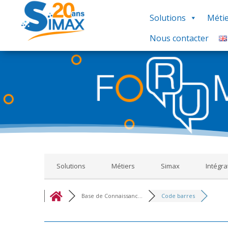
Solutions
Métie
Nous contacter
Base de Connaissances : Ce regroupement de foru
thématique, nous vous proposons un ensemble de 
réponse à votre recherche, utilisez le groupe 
Solutions
Métiers
Simax
Intégra
Base de Connaissanc...
Code barres