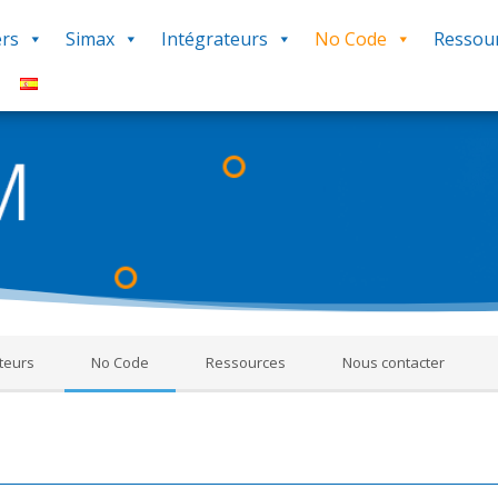
rs
Simax
Intégrateurs
No Code
Ressou
Le Forum
ms constitue une source d’informations en rapport avec l’utilisation 
réponses, procédures, savoir-faire pour vous aider dans votre utilis
‘Q&R Procédure et Dépannage’ pour poser votre question. Bonne décou
teurs
No Code
Ressources
Nous contacter