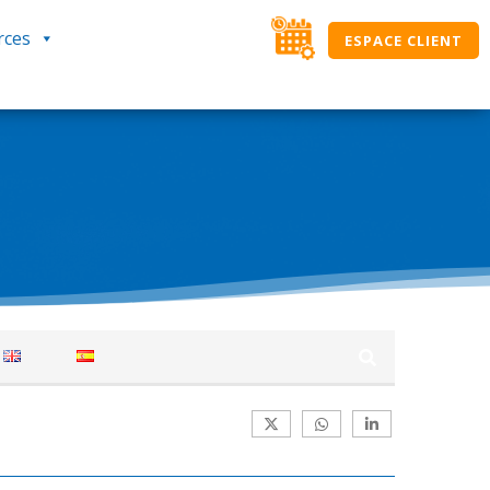
rces
ESPACE CLIENT
des solutions SIMAX. Ici, classés par
ation journalière. Si vous ne trouvez pas une
verte, l’équipe NOUT.