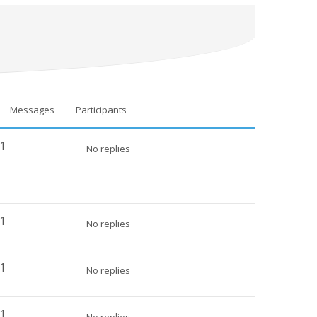
Messages
Participants
1
No replies
1
No replies
1
No replies
1
No replies