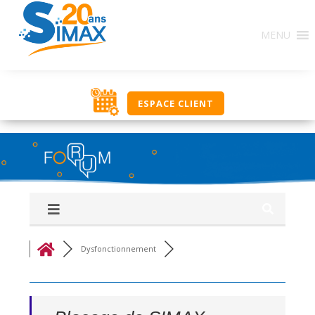
Base de Connaissances : Ce regroupement de forums
MENU
constitue une source d’informations en rapport avec
l’utilisation des solutions SIMAX. Ici, classés par
thématique, nous vous proposons un ensemble de
réponses, procédures, savoir-faire pour vous aider
dans votre utilisation journalière. Si vous ne trouvez
ESPACE CLIENT
pas une réponse à votre recherche, utilisez le groupe
‘Q&R Procédure et Dépannage’ pour poser votre
question. Bonne découverte, l’équipe NOUT.
Dysfonctionnement