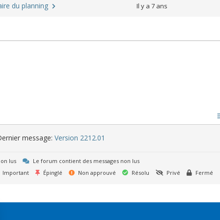
aire du planning
Il y a 7 ans
ernier message:
Version 2212.01
on lus
Le forum contient des messages non lus
Important
Épinglé
Non approuvé
Résolu
Privé
Fermé