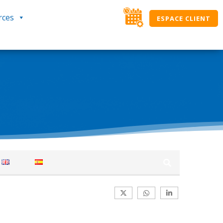
rces
ESPACE CLIENT
des solutions SIMAX. Ici, classés par
ation journalière. Si vous ne trouvez pas une
verte, l’équipe NOUT.