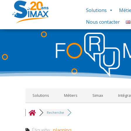
Solutions
Métie
Nous contacter
Base de Connaissances : Ce regroupement de foru
thématique, nous vous proposons un ensemble de 
réponse à votre recherche, utilisez le groupe 
Solutions
Métiers
Simax
Intégra
Recherche
Étiquette:
planning