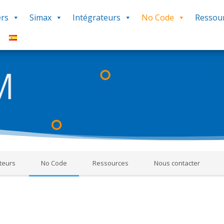
rs
Simax
Intégrateurs
No Code
Ressou
Le Forum
ms constitue une source d’informations en rapport avec l’utilisation 
réponses, procédures, savoir-faire pour vous aider dans votre utilis
‘Q&R Procédure et Dépannage’ pour poser votre question. Bonne décou
teurs
No Code
Ressources
Nous contacter