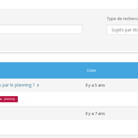
Type de recherc
Date
s par le planning ?
Il y a 5 ans
planning
Il y a 7 ans