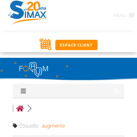
Base de Connaissances : Ce regroupement de forums
MENU
constitue une source d’informations en rapport avec
l’utilisation des solutions SIMAX. Ici, classés par
thématique, nous vous proposons un ensemble de
réponses, procédures, savoir-faire pour vous aider
dans votre utilisation journalière. Si vous ne trouvez
ESPACE CLIENT
pas une réponse à votre recherche, utilisez le groupe
‘Q&R Procédure et Dépannage’ pour poser votre
question. Bonne découverte, l’équipe NOUT.
Étiquette:
augmente