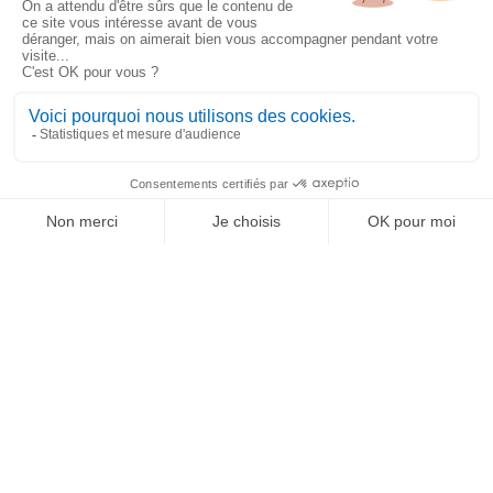
Nos partenaires
Nos actualités
SIMAX vidéos
Nos espaces Forum
Mentions légales & Crédits
Politique des cookies
Politique de confidentialité
Plaquette commerciale
LinkedIn
Notre clientèle
Solution de gestion ultra-personnalisable
Ignorer
Aide sur les fonctions
SIMAX