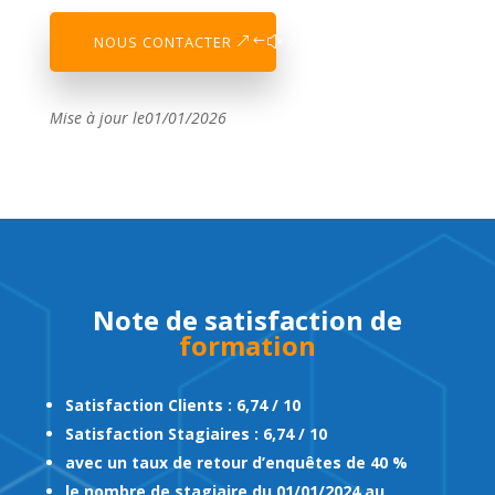
NOUS CONTACTER
Mise à jour le01/01/2026
Note de satisfaction de
formation
Satisfaction Clients : 6,74 / 10
Satisfaction Stagiaires : 6,74 / 10
avec un taux de retour d’enquêtes de 40 %
le nombre de stagiaire du 01/01/2024 au