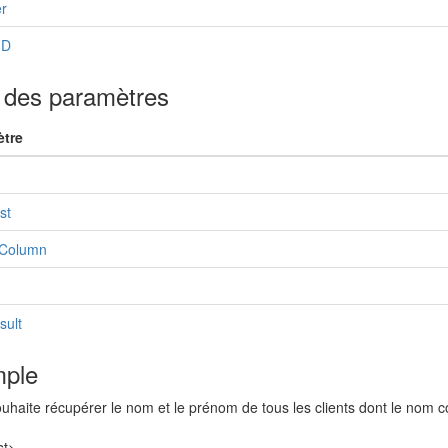
r
ID
e des paramètres
tre
st
gColumn
ult
ple
uhaite récupérer le nom et le prénom de tous les clients dont le nom
st>