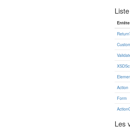
Liste
Entête
Return
Custom
Validat
XSDSc
Elemen
Action
Form
Action
Les v