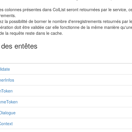
es colonnes présentes dans ColList seront retournées par le service, c
rements.
z la possibilité de borner le nombre d'enregistrements retournés par le
ération doit être validée car elle fonctionne de la même manière qu'une 
 de la requête reste dans le cache.
 des entêtes
lidate
erInfos
nToken
ameToken
Dialogue
Context