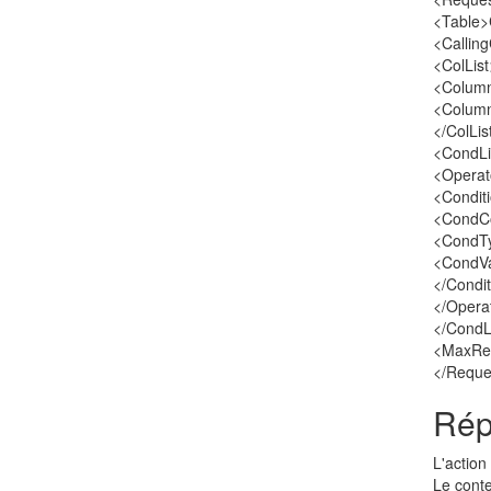
<Table>
<Callin
<ColList
<Colum
<Colum
</ColLis
<CondLi
<Operat
<Condit
<CondC
<CondT
<CondV
</Condit
</Opera
</CondL
<MaxRes
</Reque
Rép
L'action
Le conte