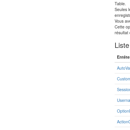
Table.
Seules l
enregist
Vous ave
Cette op
résultat
Liste
Entête
AutoVa
Custom
Sessio
Usern
Option
Action