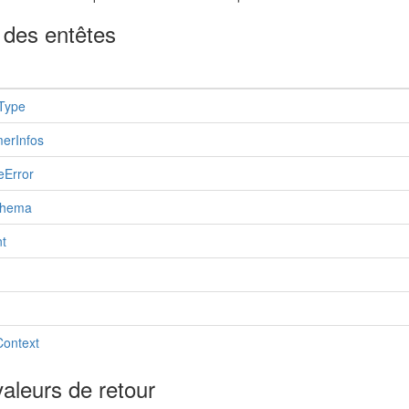
 des entêtes
Type
erInfos
eError
hema
t
Context
aleurs de retour