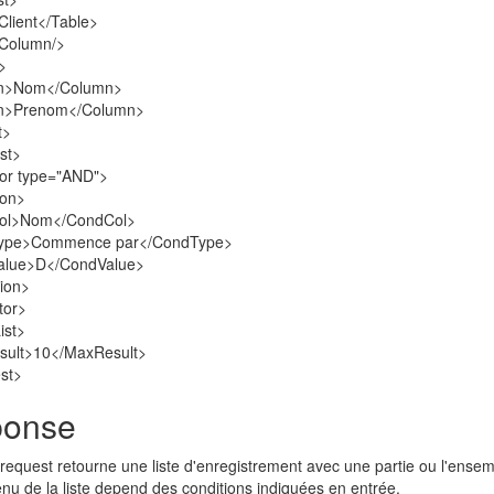
Client</Table>
gColumn/>
>
n>Nom</Column>
n>Prenom</Column>
t>
st>
or type="AND">
ion>
ol>Nom</CondCol>
ype>Commence par</CondType>
alue>D</CondValue>
ion>
tor>
ist>
ult>10</MaxResult>
st>
onse
 request retourne une liste d'enregistrement avec une partie ou l'ense
nu de la liste depend des conditions indiquées en entrée.