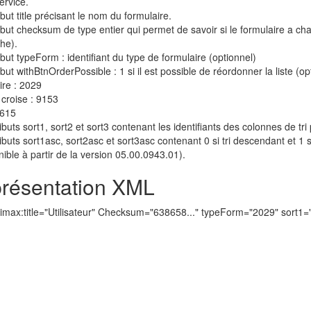
rvice.
ibut title précisant le nom du formulaire.
ribut checksum de type entier qui permet de savoir si le formulaire a cha
he).
ribut typeForm : identifiant du type de formulaire (optionnel)
ribut withBtnOrderPossible : 1 si il est possible de réordonner la liste (op
re : 2029
croise : 9153
3615
ributs sort1, sort2 et sort3 contenant les identifiants des colonnes de tri p
tributs sort1asc, sort2asc et sort3asc contenant 0 si tri descendant et 1 s
nible à partir de la version 05.00.0943.01).
résentation XML
max:title="Utilisateur" Checksum="638658..." typeForm="2029" sort1="
>