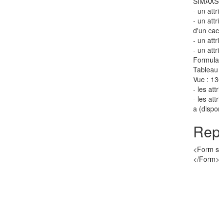
SIMAXSe
- un attr
- un att
d'un cac
- un att
- un att
Formulai
Tableau 
Vue : 1
- les att
- les at
a (dispo
Rep
<Form si
</Form