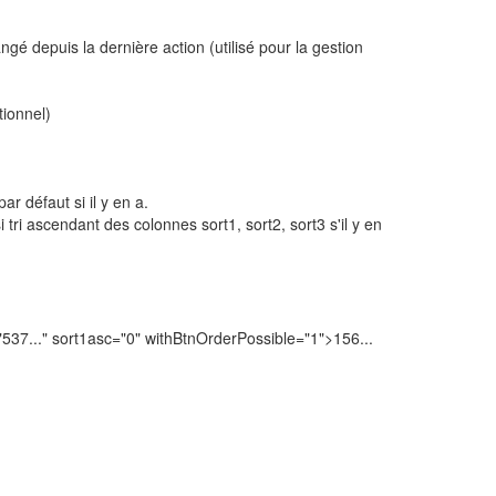
ngé depuis la dernière action (utilisé pour la gestion
tionnel)
ar défaut si il y en a.
i tri ascendant des colonnes sort1, sort2, sort3 s'il y en
537..." sort1asc="0" withBtnOrderPossible="1">156...